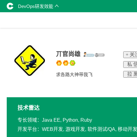
DevOps研发效能
丌官尚雄
+ 关
私 
拉 
求各路大神带我飞
技术雷达
专长领域：Java EE, Python, Ruby
开发平台：WEB开发, 游戏开发, 软件测试/QA, 移动开