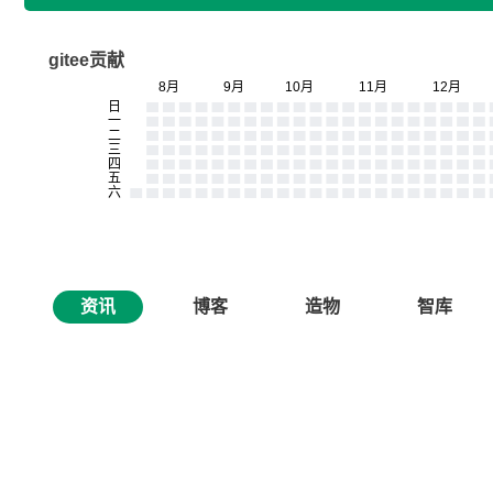
gitee贡献
资讯
博客
造物
智库