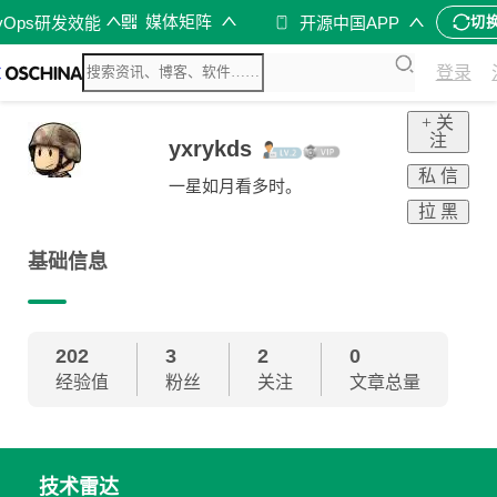
媒体矩阵
vOps研发效能
开源中国APP
切
登录
+ 关
注
yxrykds
私 信
一星如月看多时。
拉 黑
基础信息
202
3
2
0
经验值
粉丝
关注
文章总量
技术雷达