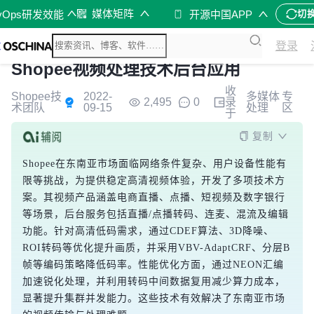
媒体矩阵
vOps研发效能
开源中国APP
切
登录
Shopee视频处理技术后台应用
收
Shopee技
2022-
多媒体
专
2,495
0
录
术团队
09-15
处理
区
于
复制
Shopee在东南亚市场面临网络条件复杂、用户设备性能有
限等挑战，为提供稳定高清视频体验，开发了多项技术方
案。其视频产品涵盖电商直播、点播、短视频及数字银行
等场景，后台服务包括直播/点播转码、连麦、混流及编辑
功能。针对高清低码需求，通过CDEF算法、3D降噪、
ROI转码等优化提升画质，并采用VBV-AdaptCRF、分层B
帧等编码策略降低码率。性能优化方面，通过NEON汇编
加速锐化处理，并利用转码中间数据复用减少算力成本，
显著提升集群并发能力。这些技术有效解决了东南亚市场