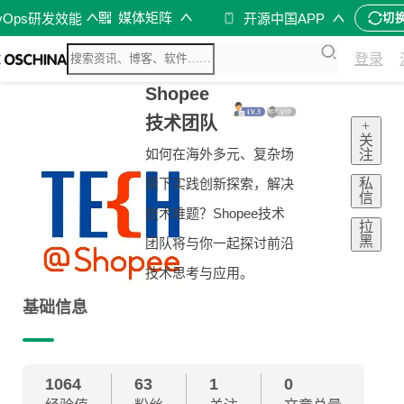
媒体矩阵
vOps研发效能
开源中国APP
切
登录
Shopee
技术团队
+
关
如何在海外多元、复杂场
注
私
景下实践创新探索，解决
信
技术难题？Shopee技术
拉
黑
团队将与你一起探讨前沿
技术思考与应用。
基础信息
1064
63
1
0