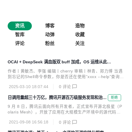
资讯
博客
造物
智库
动弹
收藏
评论
粉丝
关注
OCAI + DeepSeek 满血版双 buff 加成，OS 运维从此告
别焦虑
作者丨黄敏杰、李强 编辑丨cherry 审稿丨林青、郑力博 当遇
到忘记的Shell命令参数，你是否还在使用“xxxx --help”查询使
用帮助？当你遇到OS的疑难问题，是否还在全网苦苦搜索解
2025-03-10 18:07:44
0
评论
决方案？今天，OpenCloudOS 社区重磅推出新一代OS智能
助手OCAI-Agent，它集代码生成、场景化指南输出于一体，
日调用量超三十万亿，腾讯开源百万级服务发现和治理
拒绝
通过接入满血版 DeepSeek R1 模型，让你通过简单的中文指
中心北极星
令，即可实现秒级AI Agent调用。 一、OCAI工具概览 很多O
9 月 8 日，腾讯云面向所有开发者，正式宣布开源北极星（P
S运维工程师常陷于「文档迷宫」：面对上千页的官方手册、
olaris Mesh），开放了应用在大规模生产环境中的源代码，
散落全网的技术贴、版本迭代带来的参数变更，每一次故障排
推进以微服务为核心的开源生态建设，并希望帮助业界更好地
查都可能演变成耗时数小时的文档检索工程。...
2021-09-08 16:56:18
0
评论
进行分布式或者微服务架构转型。 目前很多企业在微服务实施
和演化过程中，都会面临技术栈的多样性问题。整个微服务领