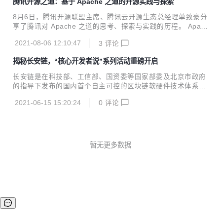
腾讯开源之道：基于 Apache 之道的开源实践与探索
域逐渐沉淀出了无数个相关组件，大家在选择上更加困难，也
为企业的基础设施建设不断带来挑战。腾讯也曾面临这样的痛
8月6日，腾讯开源联盟主席、腾讯云开源生态总经理单致豪分
点，因此从 2019 年开始腾讯开创了统一的微服务解决方案
享了腾讯对 Apache 之道的思考、探索与实践的历程。 Apach
“北极星”（Polaris Mesh），通过北极星对这些组件进行抽象
e 软件基金会成立于 1999 年，迄今为止其管理着 2.27 亿多
和整合，打造公司标准化的服务发现和治理方案，帮助业务提
2021-08-06 12:10:47
3
评论
行代码，有着206个项目管理委员会，通过精英制领导了350
升研发效率和运营质量。 ...
多个 Apache 项目和计划，有超过8,100+提交者。 从最初的
揭秘长安链，“核心开发者说”系列活动重磅开启
“Apache小组”到如今成长为世界上最大的开源基金会之一，A
pache通过其领导力、健全的社区、以及精英主义思路，铸就
长安链是在科技部、工信部、国资委等国家部委及北京市政府
了著名的“Apache之道”（Apache Way），形成了一套推进开
的指导下发布的国内首个自主可控的区块链软硬件技术体系。
源社区可持续发展、指导开源项目实践的方法论。 腾讯开源自
自发布以来，秉持开源开放的理念，在底层核心技术和软件平
2010年起开始正式萌芽，在11年的...
2021-06-15 15:20:24
0
评论
台研发及开源生态构建上持续投入，不断响应号召，为区块链
产业深化与创新发展提供新动能。
暂无更多数据