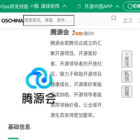
媒体矩阵
vOps研发效能
开源中国APP
切
登录
腾源会
腾源会是腾讯云成立的汇
聚开源项目、开源爱好
+
关
者、开源领导者的开放社
注
私
区，致力于帮助开源项目
信
健康成长、开源爱好者能
拉
黑
交流协助、开源领导者能
发挥领袖价值，让全球开
源生态变得更加繁荣。
基础信息