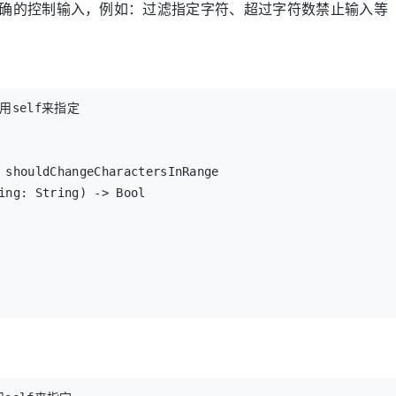
代理，可以更精确的控制输入，例如：过滤指定字符、超过字符数禁止输入等
self来指定

 shouldChangeCharactersInRange

ing: String) -> Bool

der()
