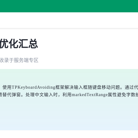
入优化汇总
收录于
服务端
专区
用TPKeyboardAvoiding框架解决输入框随键盘移动问题。
代弹窗。处理中文输入时，利用markedTextRange属性避免