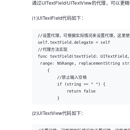
通过UITextField/UITextView的
(1)UITextField代码如下：
//设置代理，可根据实际情况来设置代理，这里使用
self.textField.delegate = self

//代理方法实现

func textField(textField: UITextField,
 range: NSRange, replacementString str
    {

        //禁止输入空格

        if (string == " ") {

            return false

        }

(2)UITextView代码如下：
        //按下回车后取消键盘

        if (string == "\n") {

            textField.resignFirstRespon