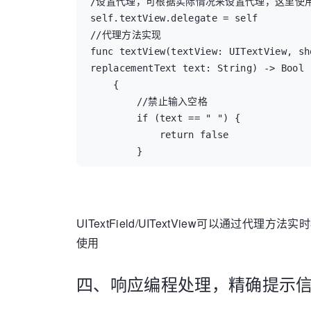
/设置代理，可根据实际情况来设置代理，这里使用s
            return false

self.textView.delegate = self

        }

//代理方法实现

func textView(textView: UITextView, sh
        return true

replacementText text: String) -> Bool

    }
    {

        //禁止输入空格

        if (text == " ") {

            return false

        }

        //按下回车后取消键盘

        if (text == "\n") {

            textView.resignFirstRespond
UITextField/UITextView可以
            return false

使用
        }

四、响应编程处理，精确提示
        return true

    }