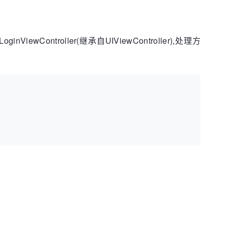
nViewController(继承自UIViewController),处理方