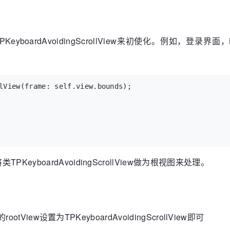
PKeyboardAvoidingScrollView来初使化。例如，登录界面，Logi
lView(frame: self.view.bounds);

yboardAvoidingScrollView做为根视图来处理。
tView设置为TPKeyboardAvoidingScrollView即可