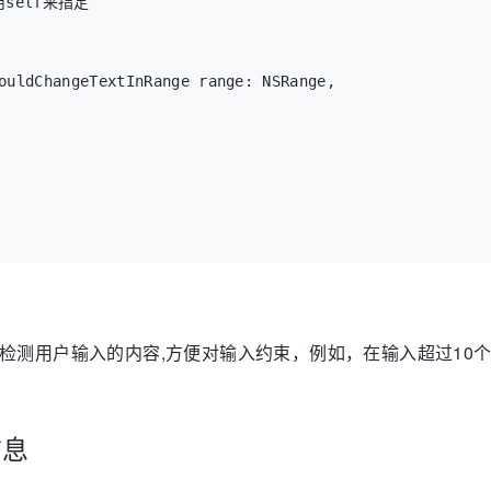
elf来指定

ouldChangeTextInRange range: NSRange, 

er()

通过代理方法实时检测用户输入的内容,方便对输入约束，例如，在输入
信息