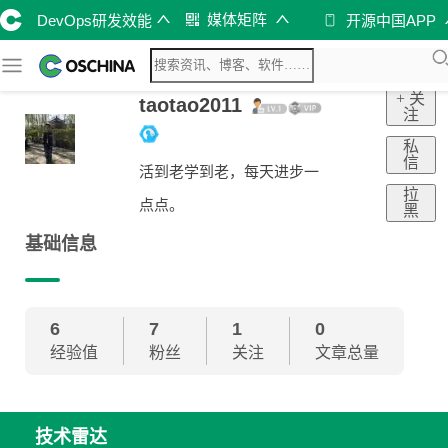
媒体矩阵
DevOps研发效能
开源中国APP
+ 关
taotao2011
注
私
信
活到老学到老，每天进步一
拉
点点。
黑
基础信息
6
7
1
0
经验值
粉丝
关注
文章总量
技术雷达