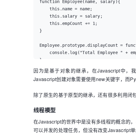
eb = Employee("b",2000)
function Employee(name, salary){

    this.name = name;

    this.salary = salary;   

    this.empCount += 1;

}

Employee.prototype.displayCount = funct
    console.log("Total Employee " + emp
}

因为是基于对象的继承，在Javascript
Employee.prototype.displayEmployee = fu
Javascript创建对象需要使用new关键字，而P
    console.log("Name " + this.name + 
}

除了原生的基于原型的继承，还有很多利用闭包或
//创建实例

var ea = new Employee("a",1000);

线程模型
var eb = new Employee("b",2000);
在Javascript的世界中是没有多线程的概念的
可以并发的处理任务，但没有改变Javascrip