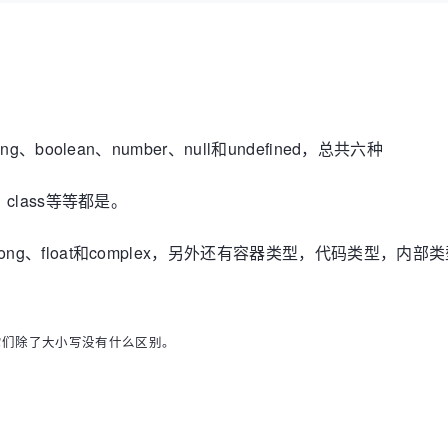
ng、boolean、number、null和undefined，总共六种
n、class等等都是。
、long、float和complex，另外还有容器类型，代码类型，内部
lse。它们除了大小写没有什么区别。