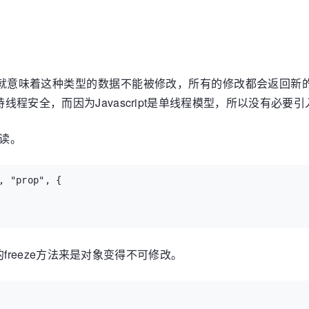
也就意味着这种类型的数据不能被修改，所有的修改都会返回新的对象
持线程安全，而因为Javascript是单线程模型，所以没有必要
只读。
 "prop", {

ct的freeze方法来是对象变得不可修改。