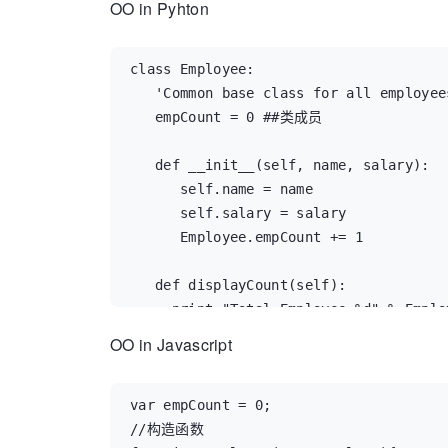
OO in Pyhton
class Employee:

   'Common base class for all employees
   empCount = 0 ##类成员

   def __init__(self, name, salary):

      self.name = name

      self.salary = salary

      Employee.empCount += 1

   def displayCount(self):

     print "Total Employee %d" % Emplo
OO in Javascript
   def displayEmployee(self):

      print "Name : ", self.name,  ", 
## 创建实例

var empCount = 0;

ea = Employee("a",1000)

//构造函数
