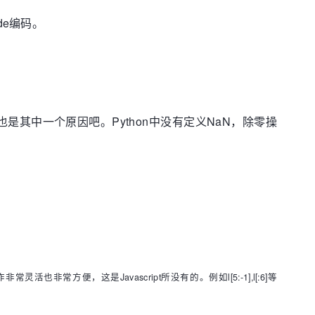
de编码。
也是其中一个原因吧。Python中没有定义NaN，除零操
活也非常方便，这是Javascript所没有的。例如l[5:-1],l[:6]等