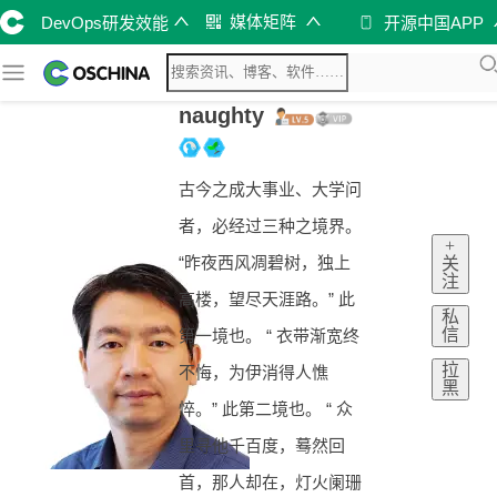
媒体矩阵
DevOps研发效能
开源中国APP
naughty
古今之成大事业、大学问
者，必经过三种之境界。
+
“昨夜西风凋碧树，独上
关
注
高楼，望尽天涯路。” 此
私
信
第一境也。 “ 衣带渐宽终
拉
不悔，为伊消得人憔
黑
悴。” 此第二境也。 “ 众
里寻他千百度，蓦然回
首，那人却在，灯火阑珊