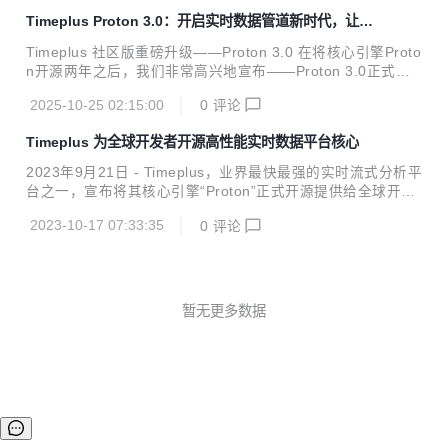
Timeplus Proton 3.0：开启实时数据管道新时代，让海
量数据处理更极简高效
Timeplus 社区版重磅升级——Proton 3.0 在将核心引擎Proto
n开源两年之后，我们非常高兴地宣布——Proton 3.0正式发
布。这次更新是社区版迄今为止最大的一次升级，标志着Time
2025-10-25 02:15:00
0
评论
plus在实时数据处理领域迈出了重要一步。Proton 3.0为每一
位开发者带来了完整的流式数据连接、处理与路由能力，并在
Timeplus 为全球开发者开源高性能实时数据平台核心
一个单一二进制文件中实现了无与伦比的性能与效率。换句话
说，开发者现在可以用更轻量、更高效的方式，构建和运行实
2023年9月21日 - Timeplus，业界最快最强的实时流式分析平
时数据管道，而无需依赖复杂的外部组件或繁琐的配置。 借助
台之一，宣布将其核心引擎“Proton”正式开源提供给全球开发
Proton 3.0，构建实时数据管道变得前所未有的快速、简单且
者。Timeplus在融合ClickHouse的历史在线分析处理的基础
充满乐趣，同时延续了在大型企业部署中经过验证的高...
2023-10-17 07:33:35
0
评论
上，开发了一款全新的流式数据处理优先、统一历史数据从存
储到计算原生一体化的实时数据平台。 这意味着企业现在可以
使用统一SQL语言实时无缝地查询流式数据和历史数据，进行
实时处理分析，实时生成报表。 相对于其他流式数据处理技术
而言，Timeplus的高效和简洁的统一架构，不仅可以提供增强
暂无更多数据
的数据处理及分析功能以及更好的性能，更可以让企业大大降
低实时数据处理的开发、部署和运维成本。 Timeplus的...