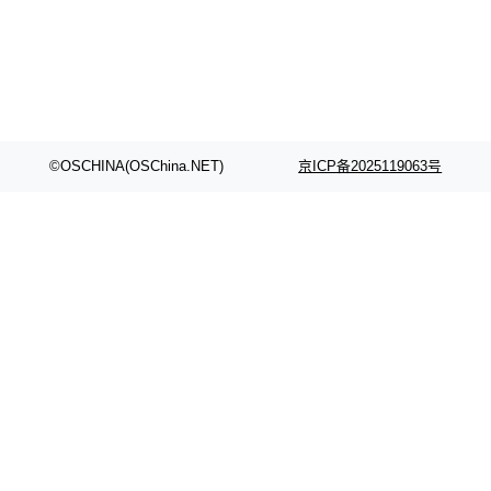
©OSCHINA(OSChina.NET)
京ICP备2025119063号