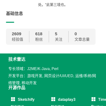
处。”此第三境也。
基础信息
2609
618
5
0
经验值
粉丝
关注
文章总量
技术雷达
专长领域：J2ME/K-Java, Perl
开发平台：游戏开发, 网页设计/UI/UED, 运维/系统/网
络管理, 移动开发
开源作品
Sketchify
dataplay3
Tim