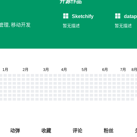
开源作品
Sketchify
datap
络管理, 移动开发
暂无描述
暂无描述
动弹
收藏
评论
粉丝