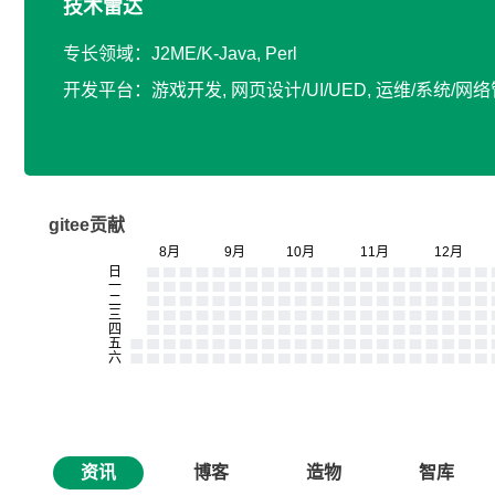
技术雷达
专长领域：J2ME/K-Java, Perl
开发平台：游戏开发, 网页设计/UI/UED, 运维/系统/网
gitee贡献
资讯
博客
造物
智库