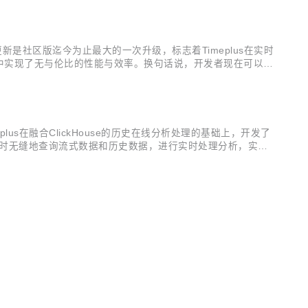
。这次更新是社区版迄今为止最大的一次升级，标志着Timeplus在实时
文件中实现了无与伦比的性能与效率。换句话说，开发者现在可以用
管道变得前所未有的快速、简单且充满乐趣，同时延续了在大型企
plus在融合ClickHouse的历史在线分析处理的基础上，开发了
实时无缝地查询流式数据和历史数据，进行实时处理分析，实时
及更好的性能，更可以让企业大大降低实时数据处理的开发、部署