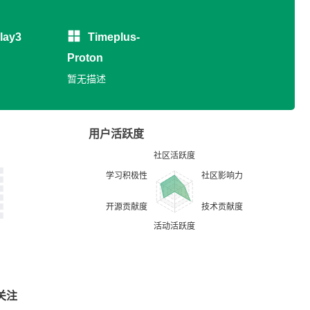
lay3
Timeplus-
Proton
暂无描述
用户活跃度
关注