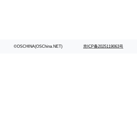
©OSCHINA(OSChina.NET)
京ICP备2025119063号