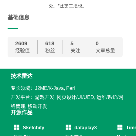
处。”此第三境也。
基础信息
2609
618
5
0
经验值
粉丝
关注
文章总量
技术雷达
专长领域：J2ME/K-Java, Perl
开发平台：游戏开发, 网页设计/UI/UED, 运维/系统/网
络管理, 移动开发
开源作品
Sketchify
dataplay3
Tim