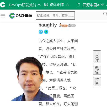
媒体矩阵
DevOps研发效能
开源中国APP
naughty
古今之成大事业、大学问
者，必经过三种之境界。
+
“昨夜西风凋碧树，独上
关
注
高楼，望尽天涯路。” 此
私
信
第一境也。 “ 衣带渐宽终
拉
不悔，为伊消得人憔
黑
悴。” 此第二境也。 “ 众
里寻他千百度，蓦然回
首，那人却在，灯火阑珊