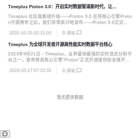
Timeplus Proton 3.0：开启实时数据管道新时代，让海
量数据处理更极简高效
Timeplus 社区版重磅升级——Proton 3.0 在将核心引擎Proto
n开源两年之后，我们非常高兴地宣布——Proton 3.0正式发
布。这次更新是社区版迄今为止最大的一次升级，标志着Time
2025-10-25 02:15:00
0
评论
plus在实时数据处理领域迈出了重要一步。Proton 3.0为每一
位开发者带来了完整的流式数据连接、处理与路由能力，并在
Timeplus 为全球开发者开源高性能实时数据平台核心
一个单一二进制文件中实现了无与伦比的性能与效率。换句话
说，开发者现在可以用更轻量、更高效的方式，构建和运行实
2023年9月21日 - Timeplus，业界最快最强的实时流式分析平
时数据管道，而无需依赖复杂的外部组件或繁琐的配置。 借助
台之一，宣布将其核心引擎“Proton”正式开源提供给全球开发
Proton 3.0，构建实时数据管道变得前所未有的快速、简单且
者。Timeplus在融合ClickHouse的历史在线分析处理的基础
充满乐趣，同时延续了在大型企业部署中经过验证的高...
2023-10-17 07:33:35
0
评论
上，开发了一款全新的流式数据处理优先、统一历史数据从存
储到计算原生一体化的实时数据平台。 这意味着企业现在可以
使用统一SQL语言实时无缝地查询流式数据和历史数据，进行
实时处理分析，实时生成报表。 相对于其他流式数据处理技术
而言，Timeplus的高效和简洁的统一架构，不仅可以提供增强
暂无更多数据
的数据处理及分析功能以及更好的性能，更可以让企业大大降
低实时数据处理的开发、部署和运维成本。 Timeplus的...