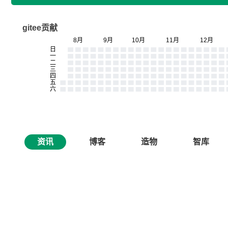
gitee贡献
资讯
博客
造物
智库