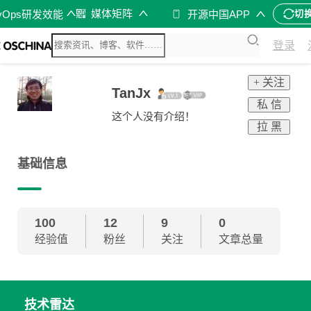
媒体矩阵
vOps研发效能
开源中国APP
切
登录
+ 关注
TanJx
私 信
这个人没有介绍！
拉 黑
基础信息
100
12
9
0
经验值
粉丝
关注
文章总量
技术雷达