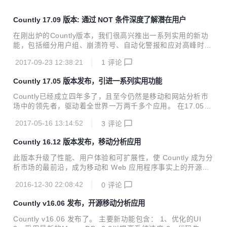
Countly 17.09 版本: 通过 NOT 条件深度了解潜在用户
在刚出炉的Countly版本，我们很高兴推出一系列实用的新功
能，包括细分用户组、崩溃符号、自动化警报和应对高峰时段
数据量的Cache插件。 此版本也推出NOT条件，如购物车添
2017-09-23 12:38:21
1
评论
加货品但未买单的分组。这独特的功能（其他友商未推出）让
你方便跟踪和列出潜在客户。我们坚信此功能将为金融、保
Countly 17.05 版本发布，引进一系列实用功能
险、游戏、企业服务的客户创造附加值！这些新功能更完善Co
untly超级工程，且至今仍然是移动和网站分析市场中的领先
Countly已经成立四年多了，且至今仍然是移动和网站分析市
者，支持全球超过14,000。 在17.09版本的发布中，我们引进
场中的领先者，驱动着全世界一万两千多个应用。 在17.05版
了许多强大的新功能，包含; 细分用户组^根据用户行为对用户
本的发布中，我们引进了许多强大的新功能，包含： 自定制仪
进行分组。 例如在最近7天内使用在购物车添加货品但未买单
2017-05-16 13:14:52
3
评论
表盘：通过一些widgets来打造个性化仪表盘。你也可以在内
的分组（NOT 条件）。 ...
部共享仪表盘，更清晰了解针对公司商业模式的核心指标。 Ri
Countly 16.12 版本发布，移动分析应用
ch推送通知：让你发送图片或者视频给用户，提高启动效果和
传化率。 用户路径：使用户的自定义事件的路径更形象化，有
此版本升级了性能、用户体验和可扩展性，使 Countly 成为分
助于更深度了解用户的行为与潜在需求。 Countly 助手：给予
析市场的最前沿，成为移动和 Web 应用程序事实上的开源分
你关乎分析数据的洞悉如同时采用钻取和漏斗分析核心路径传
析标准。 根据Mobbo数据，Countly是全球排名第七的Androi
化率，也让你与Countly最新的消息保持与时俱进。 推送管
2016-12-30 22:08:42
0
评论
d分析平台。 客户采用Countly跟踪1万2千个应用，收集超过8
理：在发送推送通...
00亿的数据点/月。 社区和企业版的升级列表： 组件升级 Exp
Countly v16.06 发布，开源移动分析应用
ress.js 升级至版本 4 Node.js升级至版本 6 功能升级 大数据
性能： 对所有指标、事件和用户集合使用数据分割算法。这将
Countly v16.06 发布了。 主要新功能包含： 1、优化的UI
为高流量部署带来更好的性能，并更好地采用MongoDB分片