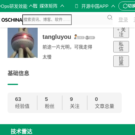
媒体矩阵
vOps研发效能
开源中国APP
切
登录
+ 关
注
tangluyou
私
前途一片光明，可我走得
信
太慢
拉
黑
基础信息
63
5
9
0
经验值
粉丝
关注
文章总量
技术雷达