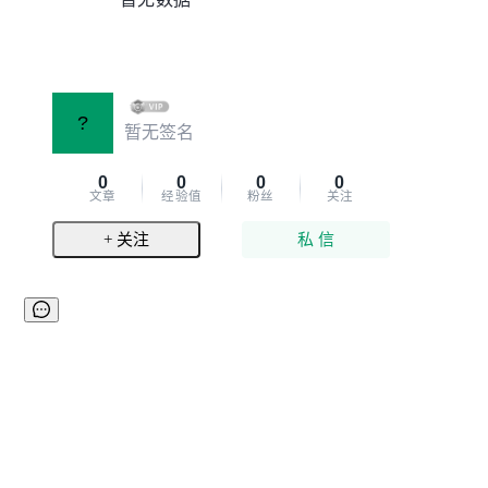
?
暂无签名
0
0
0
0
文章
经验值
粉丝
关注
+ 关注
私 信