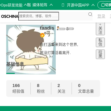
媒体矩阵
vOps研发效能
开源中国APP
切
登录
+
taadis
关
注
私
信
自打活着来到这个世界,
拉
就没打算活着离开.
黑
基础信息
166
8
2
0
经验值
粉丝
关注
文章总量