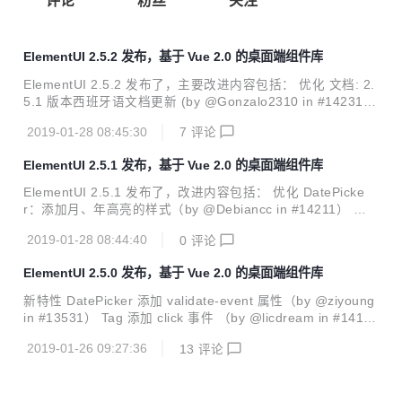
评论
粉丝
关注
ElementUI 2.5.2 发布，基于 Vue 2.0 的桌面端组件库
ElementUI 2.5.2 发布了，主要改进内容包括： 优化 文档: 2.
5.1 版本西班牙语文档更新 (by @Gonzalo2310 in #14231)
修复 构建: 删除 umd 模块 lib/index.js 中本没有的注释 (by @
2019-01-28 08:45:30
7
评论
island205 in #14233) 修复 nuxt.js 中关于 export 关键字的
报错 (by @island205 in #14232) 修复发布 2.5.1 过程中的错
ElementUI 2.5.1 发布，基于 Vue 2.0 的桌面端组件库
误 (by @iamkun in #14228)
ElementUI 2.5.1 发布了，改进内容包括： 优化 DatePicke
r：添加月、年高亮的样式（by @Debiancc in #14211） 更
新 2.5.0 changelog （by @wacky6 in #14217） 修复 修复
2019-01-28 08:44:40
0
评论
升级 Webpack 4 产生的问题，无法具名 import 组件，ELEM
ENT.locale() 调用报错。（by @island205 in #14220） 恢复
ElementUI 2.5.0 发布，基于 Vue 2.0 的桌面端组件库
2.4.11 文档 (by @iamkun in #14222)
新特性 DatePicker 添加 validate-event 属性（by @ziyoung
in #13531） Tag 添加 click 事件 （by @licdream in #1410
6） DateTimePicker pickerOptions 支持 selectableRange
2019-01-26 09:27:36
13
评论
选项（by @eeeeeeeason） I18n 新增吉尔吉斯坦语（by @
zzjframework in #14174） 优化 升级 Webpack 到 4.x （by
@jikkai in #14173） Input 简化 el-input 的实现 （by @wac