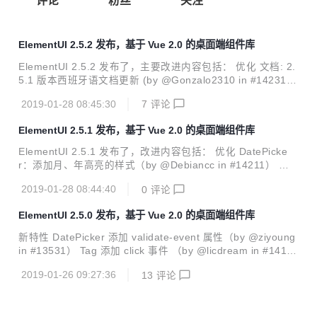
评论
粉丝
关注
ElementUI 2.5.2 发布，基于 Vue 2.0 的桌面端组件库
ElementUI 2.5.2 发布了，主要改进内容包括： 优化 文档: 2.
5.1 版本西班牙语文档更新 (by @Gonzalo2310 in #14231)
修复 构建: 删除 umd 模块 lib/index.js 中本没有的注释 (by @
2019-01-28 08:45:30
7
评论
island205 in #14233) 修复 nuxt.js 中关于 export 关键字的
报错 (by @island205 in #14232) 修复发布 2.5.1 过程中的错
ElementUI 2.5.1 发布，基于 Vue 2.0 的桌面端组件库
误 (by @iamkun in #14228)
ElementUI 2.5.1 发布了，改进内容包括： 优化 DatePicke
r：添加月、年高亮的样式（by @Debiancc in #14211） 更
新 2.5.0 changelog （by @wacky6 in #14217） 修复 修复
2019-01-28 08:44:40
0
评论
升级 Webpack 4 产生的问题，无法具名 import 组件，ELEM
ENT.locale() 调用报错。（by @island205 in #14220） 恢复
ElementUI 2.5.0 发布，基于 Vue 2.0 的桌面端组件库
2.4.11 文档 (by @iamkun in #14222)
新特性 DatePicker 添加 validate-event 属性（by @ziyoung
in #13531） Tag 添加 click 事件 （by @licdream in #1410
6） DateTimePicker pickerOptions 支持 selectableRange
2019-01-26 09:27:36
13
评论
选项（by @eeeeeeeason） I18n 新增吉尔吉斯坦语（by @
zzjframework in #14174） 优化 升级 Webpack 到 4.x （by
@jikkai in #14173） Input 简化 el-input 的实现 （by @wac