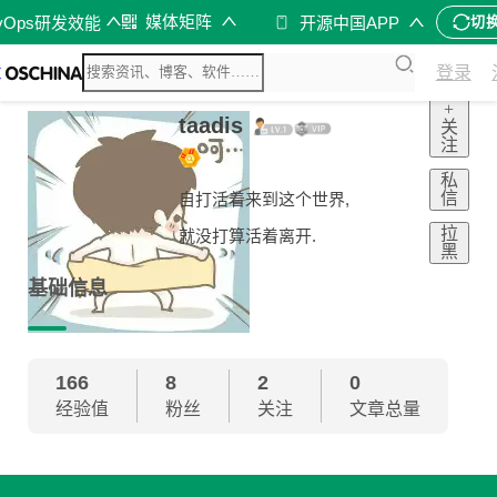
媒体矩阵
vOps研发效能
开源中国APP
切
登录
+
taadis
关
注
私
信
自打活着来到这个世界,
拉
就没打算活着离开.
黑
基础信息
166
8
2
0
经验值
粉丝
关注
文章总量