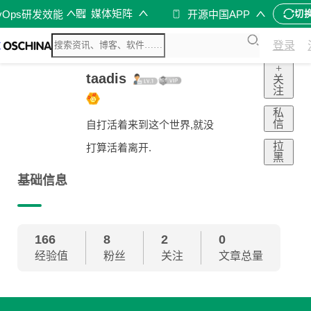
媒体矩阵
vOps研发效能
开源中国APP
切
登录
+
taadis
关
注
私
信
自打活着来到这个世界,就没
拉
打算活着离开.
黑
基础信息
166
8
2
0
经验值
粉丝
关注
文章总量