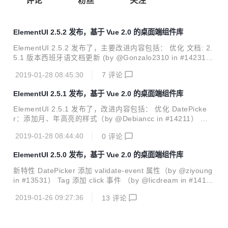
评论
粉丝
关注
ElementUI 2.5.2 发布，基于 Vue 2.0 的桌面端组件库
ElementUI 2.5.2 发布了，主要改进内容包括： 优化 文档: 2.
5.1 版本西班牙语文档更新 (by @Gonzalo2310 in #14231)
修复 构建: 删除 umd 模块 lib/index.js 中本没有的注释 (by @
2019-01-28 08:45:30
7
评论
island205 in #14233) 修复 nuxt.js 中关于 export 关键字的
报错 (by @island205 in #14232) 修复发布 2.5.1 过程中的错
ElementUI 2.5.1 发布，基于 Vue 2.0 的桌面端组件库
误 (by @iamkun in #14228)
ElementUI 2.5.1 发布了，改进内容包括： 优化 DatePicke
r：添加月、年高亮的样式（by @Debiancc in #14211） 更
新 2.5.0 changelog （by @wacky6 in #14217） 修复 修复
2019-01-28 08:44:40
0
评论
升级 Webpack 4 产生的问题，无法具名 import 组件，ELEM
ENT.locale() 调用报错。（by @island205 in #14220） 恢复
ElementUI 2.5.0 发布，基于 Vue 2.0 的桌面端组件库
2.4.11 文档 (by @iamkun in #14222)
新特性 DatePicker 添加 validate-event 属性（by @ziyoung
in #13531） Tag 添加 click 事件 （by @licdream in #1410
6） DateTimePicker pickerOptions 支持 selectableRange
2019-01-26 09:27:36
13
评论
选项（by @eeeeeeeason） I18n 新增吉尔吉斯坦语（by @
zzjframework in #14174） 优化 升级 Webpack 到 4.x （by
@jikkai in #14173） Input 简化 el-input 的实现 （by @wac