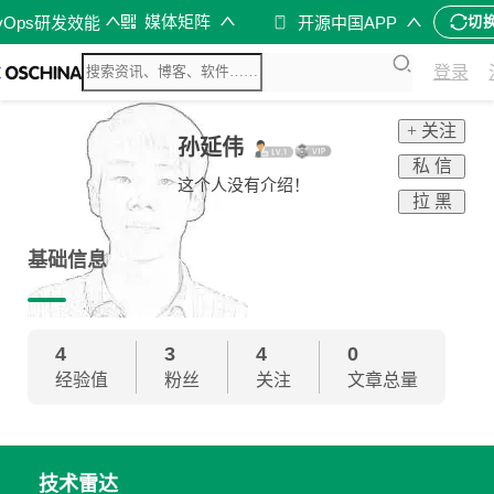
媒体矩阵
vOps研发效能
开源中国APP
切
登录
+ 关注
孙延伟
私 信
这个人没有介绍！
拉 黑
基础信息
4
3
4
0
经验值
粉丝
关注
文章总量
技术雷达