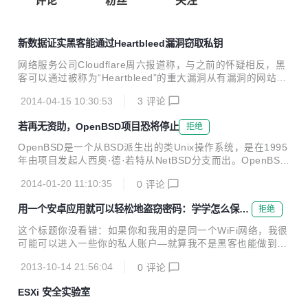
评论
粉丝
关注
新数据证实黑客能通过Heartbleed漏洞窃取私钥
网络服务公司Cloudflare周六报道称，与之前的怀疑相反，黑
客可以通过被称为“Heartbleed”的重大漏洞从有漏洞的网站中
获取私钥。 就在昨天，Cloudflare发布了初步的调查结果称，
2014-04-15 10:30:53
3
评论
通过Heartbleed获得重要的密钥以解密套接层即使可能也十分
困难。为了肯定这一结论，Cloudflare发起了“Heartbleed挑
若再无资助，OpenBSD项目恐将停止
拒绝
战赛”以查看其他人利用漏洞可能导致的后果。公司搭建了一
个nginx服务器，服务器上运行着包含Heartbleed漏洞版本的
OpenBSD是一个从BSD派生出的类Unix操作系统，是在1995
OpenSSL，公司邀请网民窃取它的私钥。 仅仅九个小时之
年由项目发起人西奥·德·若特从NetBSD分支而出。OpenBSD
后，芬兰国家网络安全中心(NCSC-FI)的软件工程师Fedor In
以对开放源代码的坚持、高质量的文件、坚定的软件授权条款
dutny和Il...
2014-01-20 11:10:35
0
评论
和专注于系统安全及代码质量而闻名。OpenBSD以河豚作为
项目吉祥物。（摘自维基百科） OpenBSD 每六个月 (5月1日
用一个安卓应用就可以轻松地盗窃密码：学学怎么保护
拒绝
和11月1日前后) 发布一个官方版本。同时，OpenBSD 项目
自己吧
会制作的一些艺术品和歌曲、海报和T恤出售，所得资金是其
这个标题你没看错：如果你和我用的是同一个WiFi网络，我很
主要资金来源。 2014年1月14日，OpenBSD基金会Bob Bec
可能可以进入一些你的私人账户—就算我不是黑客也能做到。
k转发去年年底一封求助信，重新把OpenBSD项目面临资金极
这就要归功于一款root过的安卓设备才能用的软件dSploit。你
度短缺的窘境公之于众。如果再无资助，O...
2013-10-14 21:56:04
0
评论
看，现在外面大多数网络都用HTTPS代替了HTTP，就是这个
S保证了网络的安全。但是如果你去的哪一个网站没有用HTT
ESXi 安全实验室
PS，那么黑客就可以用dSploit进入那些账户了。 DSploit可能