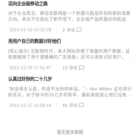
迈向企业级移动之路
这个套路，但相似并不是相同，正如桔子和橙子各有味道一
样，主要是过年了，让大家乐一乐。我本想在下面每个评述的
对于企业而言，移动互联网是一个机遇与挑战并存的新的发展
后面都 配一张图，但由于有些描述很抽象，不知道配什么样的
方向。本文不仅指出了新环境下，企业级产品所面对的挑战，
图合适，如果有朋友能给出推荐，请把图片地址写在评论里，
更提供了应对之道。 新的时代 将时钟回拨到20年前，那时PC
我会把合适的图片补充到下面的文章里，谢谢。 Ada语言是辆
2013-01-10 14:32:28
2
评论
开始大量被普通消费者使 用，Internet协会成立，人们开始学
坦克。一辆笨重丑陋但绝不会在路上抛锚的坦克。如果你...
习网上冲浪，Google、Yahoo!、Amazon这些公司即将成
用用户自己的数据讨好他们
立，随后在互联网的带动下高速发展，这之后的15年是互联网
时代。此前，人类历史上从来没有一种技术能够如此快地融入
[核心提示] 互联网时代，各大网站存储了海量的用户数据，这
每一个普通人的生活。 转瞬来到2007年，第一代iPhone发
些数据除了用于更精确的广告投放，还可以用来讨好用户。 我
布，Android紧随其后，并随着智能移动设备的快速普及，移
们把生活的一部分记忆给了互联网，和朋友的合影，给爱人购
动互联网以远超传统互联网的速度被大众所接受并使用，一个
2012-12-29 17:51:47
13
评论
买的礼物，自己看过的电影，悄悄的吐槽等等。承载这些数据
新的时代已然开启...
的站点一般来说会把这些数据用于发掘用户喜好，改进推荐算
认真过好你的二十几岁
法等方向，最后变成更精确的广告或商品推荐/增值服务购买。
大部分站点会匿名处理数据，但依然让用户有被侵犯隐私的厌
“别活得太认真，你逃不出你的命运。” – Van Wilder 这句流行
恶感。 但是如果换一个角度，把对用户数据挖掘的方向指向用
的名言，对于如今的20几岁的青年，看起来就是让他们没有任
户使用/访问你产品/站点的需求，只要切入点得当，用户是十
何目标的自由生活，尽可能的为所欲为，不接受任何指引。作
分乐意的。 本文会通过一些实例来充实这一观点 唤起用户美
2012-12-27 19:58:14
44
评论
为一个工作狂、一个创业者，从我自学校毕业，这句话就没有
好回忆 淘宝时光机 双十二的时候,淘宝做一个可...
和我产生过共鸣，不仅如此，我甚至还十分慎重的过好每一分
钟，因为我知道，20几岁，这是一生中一段非常独特的时间，
是人生的其它时间代替不了的。 一个朋友最近推荐我一本书，
《The Definining Decade: Why your twenties matter – and
暂无更多数据
how to make the most of them now》.读完之后，我前所未