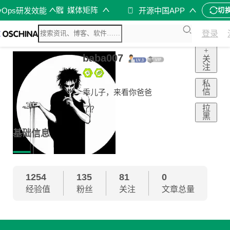
媒体矩阵
vOps研发效能
开源中国APP
切
登录
+
baba007
关
注
私
信
乖儿子，来看你爸爸
拉
了？
黑
基础信息
1254
135
81
0
经验值
粉丝
关注
文章总量