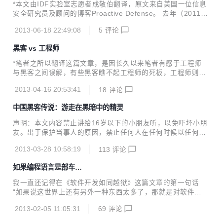
听起来挺邪恶的，但是它本身的意图是很好的。如果你了解了
*本文由IDF实验室志愿者成敬伯翻译，原文来自美国一位信息
其他人是如何盗窃你的信息的，你就能学会怎样保护自己。但
安全研究员及顾问的博客Proactive Defense。 去年（2011
是拜托拜托拜托千万不要用这里的知识去盗窃别人的信息。仅
年）年底，我着手搭建一个新的虚拟化平台作为个人安全实验
仅只在你自己的设备和账户上测试，另外，它还有很多有意思
2013-06-18 22:49:08
5
评论
室。自从微软公司的Hyper-V和VMware公司的ESXi出现，我
的功能供你玩乐。 ...
便想要使用一个纯粹的hypervisor解决方案，而不仅仅是VMw
黑客 vs 工程师
are server或workstation。 我在VMware ESXi上开始了我的
研究，不久又在VMware workstation中运行，以掌握如何进
*笔者之所以翻译这篇文章，是因长久以来笔者有感于工程师
行安装和配置基础设备。通过逛博客和论坛(HardOCP的虚拟
与黑客之间误解，有些黑客瞧不起工程师的死板，工程师则看
机论坛尤其不错)，为构建我的安全实验室收集了一系列的资
不上黑客的傲气。事实上，在软件项目管理过程中，安全仅仅
料。对于实...
2013-04-16 20:53:41
18
评论
是软件测试阶段的一个测试环节。源于思维角度的不同和性格
特征的使然，笔者相信，优秀的工程师同样也是不逊的黑客，
中国黑客传说：游走在黑暗中的精灵
优秀的黑客却未必是优秀的工程师，这正是工程师和黑客需要
相互了解、学习之处，读过全文，或许你会对黑客、工程师、
声明：本文内容禁止讲给16岁以下的小朋友听，以免吓坏小朋
创业有新的认识和了解。 看待这个世界最简单的方式是莫过于
友。出于保护当事人的原因，禁止任何人在任何时候以任何理
二元世界观，一个人可以放言“这个世界上只有两种人……”并
由向我打听其人其事，我不会做出任何回复。我不对本文的真
将生活的细微之处看地异常简单。作为前言，我声明这个世界
2013-03-28 10:58:19
113
评论
实性负责。本文禁止任何媒体转载，但允许个人转载至微博或
上的确有两种人：黑客和工程师。 艺术家和科学家 vs 黑...
个人博客！ 本文中所有的人物都将匿名，请不要去猜测他是
如果编程语言是部车…
谁，也请不要试图寻找他，这只会给你我都带来不必要的麻
烦。如果你竟然强大到能够以势压人，那么我的回答只会有一
我一直还记得在《软件开发如同越狱》这篇文章的第一句话
个：“我在微信里胡乱吹牛B的，这你也信？”，所以请不要浪
“如果说这世界上还有另外一种东西太多了，那就是对软件开
费你我的时间。 —— 我是膜拜的分割线 —— 他是我所认识的
发的类比……”，如果你记性好的话，你应该对“如果编程语言
最强大的地下黑客之一，在本文中我姑且称他为V。 之所以是
2013-02-05 11:05:31
69
评论
是….”这种模式的标题很眼熟，没错，那你是一定看过了《 如
之一，是因为我还认识另外一个叫A的黑客，A宣称自己...
果编程语言是一条船…》 这篇文章。今天的这篇文章又是模仿