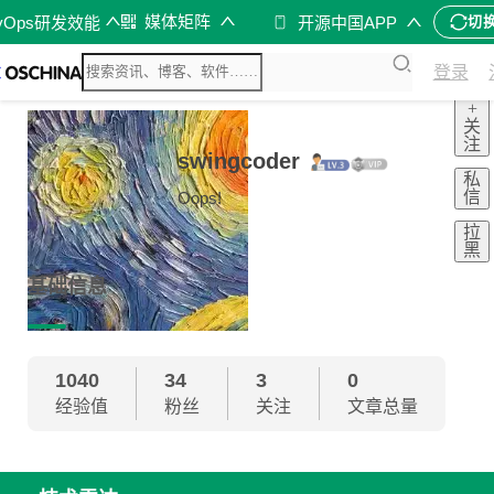
媒体矩阵
vOps研发效能
开源中国APP
切
登录
+
关
注
swingcoder
私
信
Oops!
拉
黑
基础信息
1040
34
3
0
经验值
粉丝
关注
文章总量