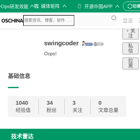
媒体矩阵
vOps研发效能
开源中国APP
切
登录
+ 关
注
swingcoder
私
信
Oops!
拉
黑
基础信息
1040
34
3
0
经验值
粉丝
关注
文章总量
技术雷达