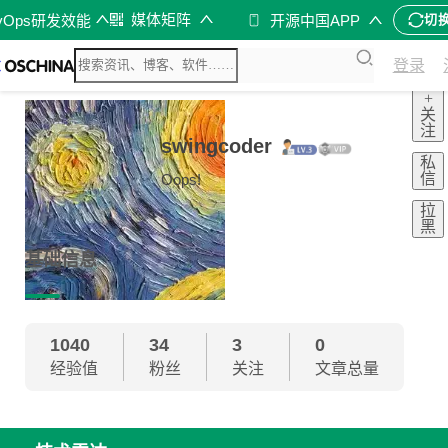
媒体矩阵
vOps研发效能
开源中国APP
切
登录
+
关
注
swingcoder
私
信
Oops!
拉
黑
基础信息
1040
34
3
0
经验值
粉丝
关注
文章总量