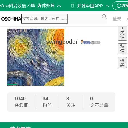
媒体矩阵
vOps研发效能
开源中国APP
切
登录
+
关
注
swingcoder
私
信
Oops!
拉
黑
基础信息
1040
34
3
0
经验值
粉丝
关注
文章总量