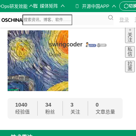
媒体矩阵
vOps研发效能
开源中国APP
切
登录
+
关
注
swingcoder
私
信
Oops!
拉
黑
基础信息
1040
34
3
0
经验值
粉丝
关注
文章总量