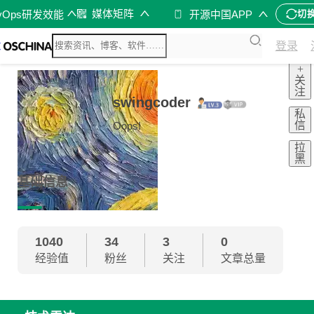
媒体矩阵
vOps研发效能
开源中国APP
切
登录
+
关
注
swingcoder
私
信
Oops!
拉
黑
基础信息
1040
34
3
0
经验值
粉丝
关注
文章总量