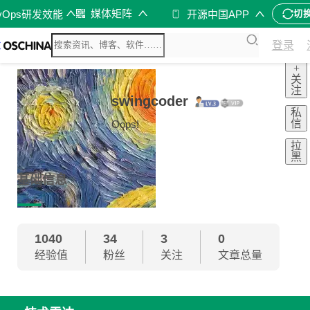
媒体矩阵
vOps研发效能
开源中国APP
切
登录
+
关
注
swingcoder
私
信
Oops!
拉
黑
基础信息
1040
34
3
0
经验值
粉丝
关注
文章总量