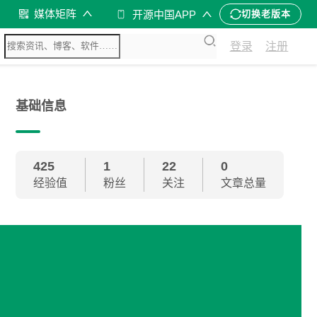
媒体矩阵
开源中国APP
切换老版本
登录
注册
基础信息
425
1
22
0
经验值
粉丝
关注
文章总量