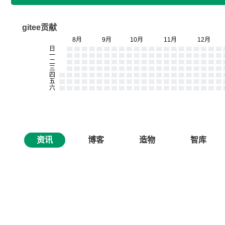
gitee贡献
资讯
博客
造物
智库