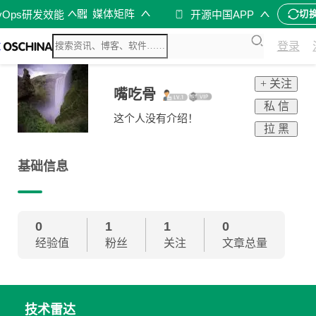
媒体矩阵
vOps研发效能
开源中国APP
切
登录
+ 关注
嘴吃骨
私 信
这个人没有介绍！
拉 黑
基础信息
0
1
1
0
经验值
粉丝
关注
文章总量
技术雷达