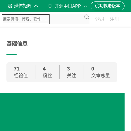
媒体矩阵
开源中国APP
切换老版本
登录
注册
基础信息
71
4
3
0
经验值
粉丝
关注
文章总量