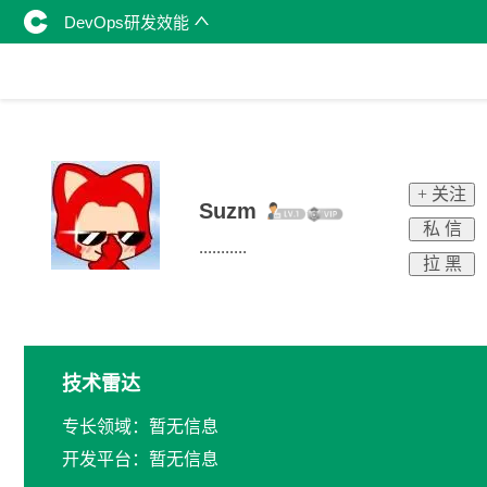
DevOps研发效能
+ 关注
Suzm
私 信
...........
拉 黑
技术雷达
专长领域：暂无信息
开发平台：暂无信息