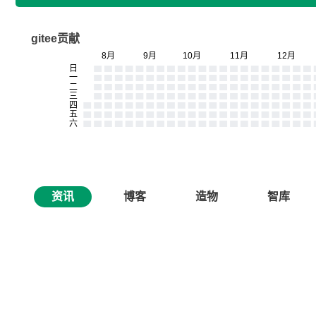
gitee贡献
资讯
博客
造物
智库