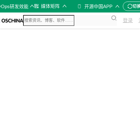
媒体矩阵
vOps研发效能
开源中国APP
切
登录