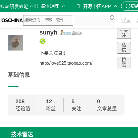
媒体矩阵
vOps研发效能
开源中国APP
切
登录
+ 关
sunyh
注
私
信
不要关注哥:)
拉
http://love925.taobao.com/
黑
基础信息
208
12
5
0
经验值
粉丝
关注
文章总量
技术雷达