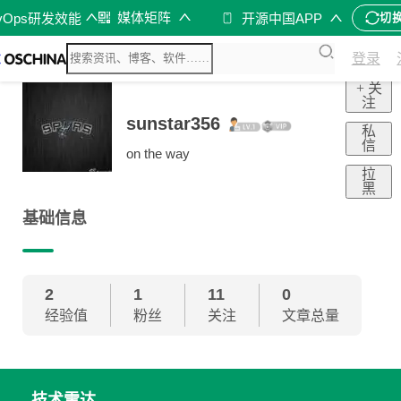
媒体矩阵
vOps研发效能
开源中国APP
切
登录
+ 关
注
sunstar356
私
信
on the way
拉
黑
基础信息
2
1
11
0
经验值
粉丝
关注
文章总量
技术雷达