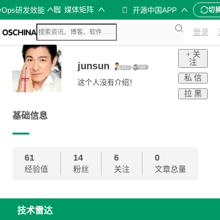
媒体矩阵
vOps研发效能
开源中国APP
切
登录
+ 关
注
junsun
私 信
这个人没有介绍！
拉 黑
基础信息
61
14
6
0
经验值
粉丝
关注
文章总量
技术雷达