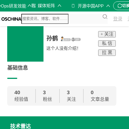
媒体矩阵
vOps研发效能
开源中国APP
切
登录
+ 关注
孙鹤
私 信
这个人没有介绍！
拉 黑
基础信息
40
3
3
0
经验值
粉丝
关注
文章总量
技术雷达