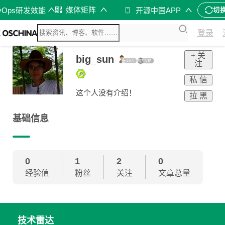
媒体矩阵
vOps研发效能
开源中国APP
切
登录
+ 关
big_sun
注
私 信
这个人没有介绍！
拉 黑
基础信息
0
1
2
0
经验值
粉丝
关注
文章总量
技术雷达