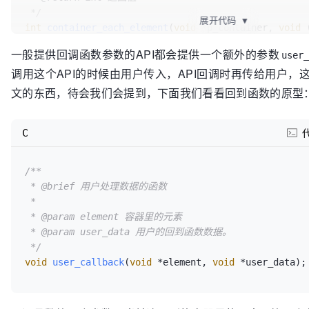
 */
展开代码
▼
int
container_each_element
(
void
 *p_container, 
void
 
void
 *user_data), 
void
 *user_data)
一般提供回调函数参数的API都会提供一个额外的参数
user
调用这个API的时候由用户传入，API回调时再传给用户，
文的东西，待会我们会提到，下面我们看看回到函数的原型
C
/**

 * @brief 用户处理数据的函数

 * 

 * @param element 容器里的元素

 * @param user_data 用户的回到函数数据。

 */
void
user_callback
(
void
 *element, 
void
 *user_data)