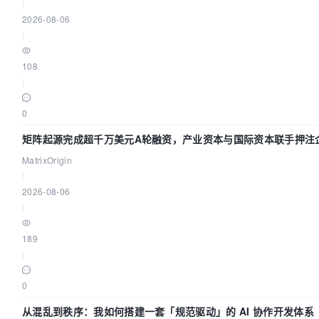
|
2026-08-06
|
108
|
0
矩阵起源完成超千万美元A轮融资，产业资本与国际资本联手押注企
MatrixOrigin
|
2026-08-06
|
189
|
0
从混乱到秩序：我如何搭建一套「规范驱动」的 AI 协作开发体系