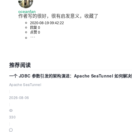
(&servers[i])

oceanfan
                    }

作者写的很好，很有启发意义，收藏了
                }

2020-08-19 09:42:22
            }

回复 0
        }

点赞 0
        sleep(
1
);

    }

推荐阅读
一个 JDBC 参数引发的架构演进：Apache SeaTunnel 如何
Flush”难题
Apache SeaTunnel
|
2026-08-06
|
330
|