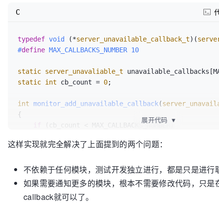
C
typedef
void
(*
server_unavailable_callback_t
)
(
serve
#
define
 MAX_CALLBACKS_NUMBER 10
static
server_unavaliable_t
static
int
 cb_count = 
0
;

int
monitor_add_unavailable_callback
(
server_unavail
{

展开代码
▼
if
 (cb_count < MAX_CALLBACKS_NUMBER)

    {

这样实现就完全解决了上面提到的两个问题：
        unavailable_callbacks[cb_count++] = cb;

    }

不依赖于任何模块，测试开发独立进行，都是只是进行
}    

如果需要通知更多的模块，根本不需要修改代码，只是
int
monitor_del_unavailable_callback
(
server_unavail
callback就可以了。
{

for
(
int
 i = 
0
; i < cb_count; i++)
