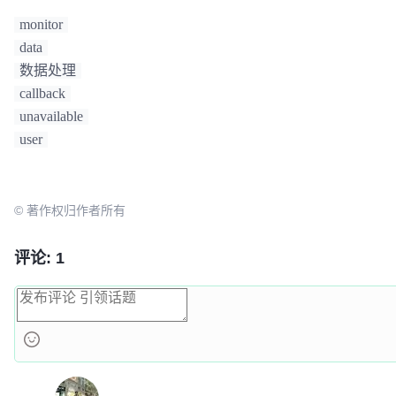
    {

monitor
if
 (unavailable_callbacks[i] == cb)

        {

data
            unavaiable_callbacks[i] = 
NULL
;

数据处理
        }

callback
    }

unavailable
}

user
int
monitor_check_server_status
(
server_t
 *servers, 
{

while
(
1
)

© 著作权归作者所有
    {

for
(
int
 i =
0
; i < count; i++)

评论: 1
        {

if
 (is_server_unavailable(&servers[i]))

            {

for
 (
int
 i = 
0
; i < cb_count; i++)

                {

if
 (unavailable_callbacks[i] !=
                    {

						unavailable_callbacks[i]