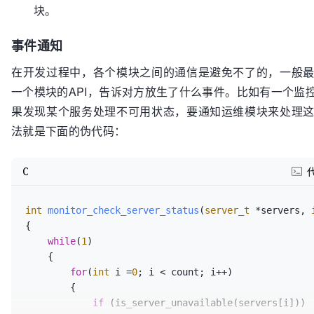
int
sample_container_each_element
(
sample_container_
sample_container_t
 *p = sample_container_create(
块。
(*cb)(
int
 element, 
void
 *user_data), 
void
 *user_dat
   sample_container_add(p, 
1
);

{

   sample_container_add(p, 
4
);

事件通知
for
(
int
 i = 
0
; i < p_container->count, i++)

    {

///计算大于2的数的个数
在开发过程中，各个模块之间的通信是避免不了的，一般
        cb(p_container->p[i], user_data);

user_data_t
 user_data = {
2
, 
0
};

一个模块的API，告诉对方放生了什么事件。比如有一个监
    }

   sample_container_each_element(p, statistic_container_gt, &user_data);

果发现某个服务处理不可用状态，要通知运维模块来处理
法就是下面的伪代码：
printf
(
"The count of gt 2 is:\n"
, user_data.count
C
int
monitor_check_server_status
(
server_t
 *servers, 
{

while
(
1
)

    {

for
(
int
 i =
0
; i < count; i++)

        {

if
 (is_server_unavailable(servers[i]))
