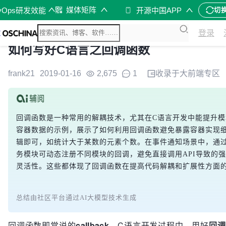
媒体矩阵
vOps研发效能
开源中国APP
切
登录
如何写好C语言之回调函数
frank21
2019-01-16
2,675
1
收录于
大前端
专区
回调函数是一种常用的解耦技术，尤其在C语言开发中能提升
容器数据的示例，展示了如何利用回调函数避免暴露容器实现
辑即可，如统计大于某数的元素个数。在事件通知场景中，通
务模块可动态注册不同模块的回调，避免直接调用API导致的
灵活性。这些都体现了回调函数在提高代码解耦和扩展性方面
总结由社区平台通过AI大模型技术生成
回调函数即常说的
callback
，C语言开发过程中，用好
回调