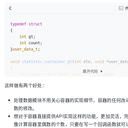
return
 p;

C
}

void
sample_container_destory
(
void
 *p)
typedef
struct
{

{
free
(p);

int
 gt;

}

int
 count;

}
user_data_t
;

//加一个数据
int
sample_container_add
(
sample_container_t
 *p_cont
void
statistic_container_gt
(
int
 ele, 
void
 *user_dat
{

{

展开代码
▼
    p_container->p[p_container->count++] = ele;

user_data_t
 *p = (
user_data_t
 *)user_data;

if
 (ele > p->gt)

这样做有两个好处：
//删除最后一个数据
    {

int
sample_container_del
(
sample_container_t
 *p_cont
        p->count++;

{

处理数据模块不用关心容器的实现细节，容器的任何改
    }

    p_container->count--;

}

数的修改。
}

想对于容器直接提供API实现这样的功能，更加灵活，
int
main
()
像计算容器里偶数的个数，只要在写一个回调函数就可
//遍历容器
{
