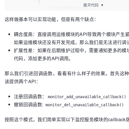
            {

展开代码
▼
///直接调用运维模块API
                notify_ops_unavailable(&servers[i]);

这样做基本可以实现功能，但是有两个缺点：
            }

        }

耦合度高：直接调用运维模块的API导致两个模块产生
        sleep(
1
);

如果运维模块还没有开发完成，那么我们是无法进行调
    }

扩展性差：如果在后期维护过程中，需要通知更多的模
代码，添加更多的API调用。
那么我们引进回调函数，看看有什么样子的效果。首先这
该提供两个API：
注册回调函数：
monitor_add_unavailable_callback()
撤销回调函数:
monitor_del_unavailable_callback()
按照这个模式，我们简单实现以下监控服务模块的callback