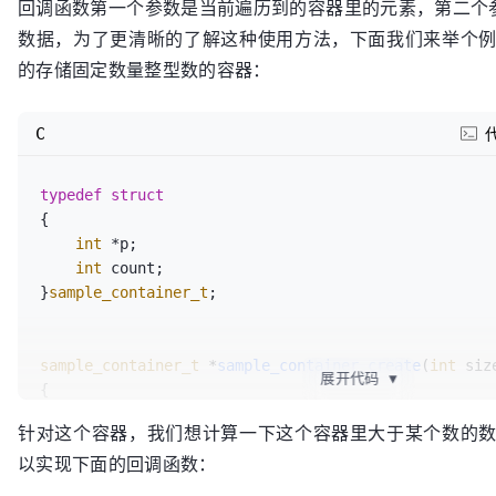
回调函数第一个参数是当前遍历到的容器里的元素，第二个参
数据，为了更清晰的了解这种使用方法，下面我们来举个
的存储固定数量整型数的容器：
C
typedef
struct
{
int
 *p;

int
 count;

}
sample_container_t
;

sample_container_t
 *
sample_container_create
(
int
 siz
展开代码
▼
{

sample_container_t
 *p = 
malloc
(
sizeof
(
sample_c
针对这个容器，我们想计算一下这个容器里大于某个数的
sizeof
(
int
))；

以实现下面的回调函数：
     p->p = ((
char
 *)p) + 
sizeof
(
sample_container_t
     p->count = 
0
;
