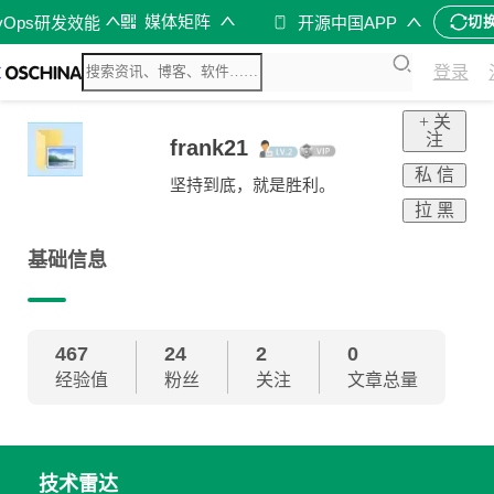
媒体矩阵
vOps研发效能
开源中国APP
切
登录
+ 关
注
frank21
私 信
坚持到底，就是胜利。
拉 黑
基础信息
467
24
2
0
经验值
粉丝
关注
文章总量
技术雷达