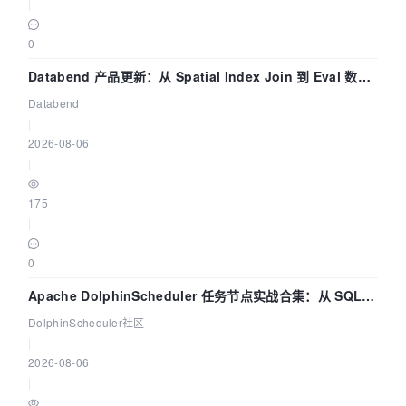
|
0
Databend 产品更新：从 Spatial Index Join 到 Eval 数据
管道
Databend
|
2026-08-06
|
175
|
0
Apache DolphinScheduler 任务节点实战合集：从 SQL、
DataX 到 Spark、Flink 一次配置全打通
DolphinScheduler社区
|
2026-08-06
|