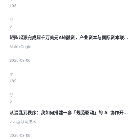
108
|
0
矩阵起源完成超千万美元A轮融资，产业资本与国际资本联手
押注企业级AI基础设施赛道
MatrixOrigin
|
2026-08-06
|
189
|
0
从混乱到秩序：我如何搭建一套「规范驱动」的 AI 协作开发
体系
vivo互联网技术
|
2026-08-06