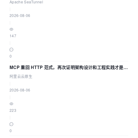
Asia 2026 主题演讲！
Apache SeaTunnel
|
2026-08-06
|
147
|
0
MCP 重回 HTTP 范式，再次证明架构设计和工程实践才是稀
缺资源
阿里云云原生
|
2026-08-06
|
223
|
0