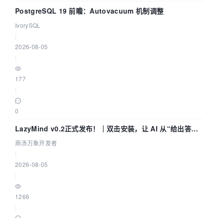
PostgreSQL 19 前瞻：Autovacuum 机制调整
IvorySQL
|
2026-08-05
|
177
|
0
LazyMind v0.2正式发布！｜双击安装，让 AI 从“给出答案”
走到“完成交付”
商汤万象开发者
|
2026-08-05
|
1266
|