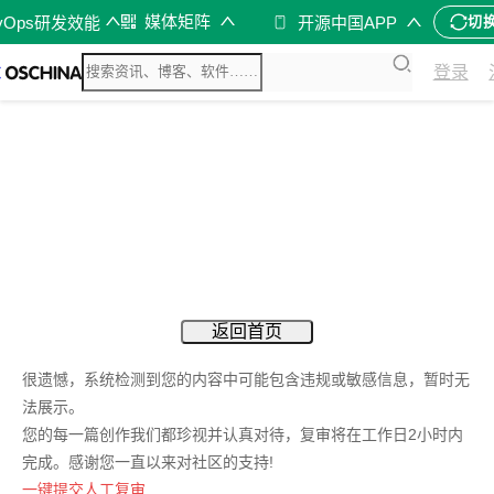
媒体矩阵
vOps研发效能
开源中国APP
切
登录
返回首页
很遗憾，系统检测到您的内容中可能包含违规或敏感信息，暂时无
法展示。
您的每一篇创作我们都珍视并认真对待，复审将在工作日2小时内
完成。感谢您一直以来对社区的支持!
一键提交人工复审