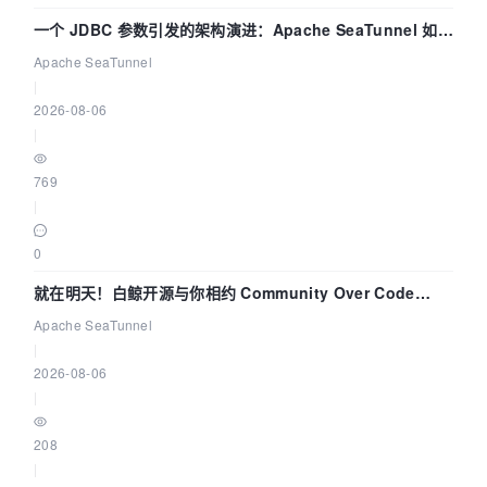
一个 JDBC 参数引发的架构演进：Apache SeaTunnel 如何
解决数据同步中的“定时 Flush”难题
Apache SeaTunnel
|
2026-08-06
|
769
|
0
就在明天！白鲸开源与你相约 Community Over Code
Asia 2026 主题演讲！
Apache SeaTunnel
|
2026-08-06
|
208
|