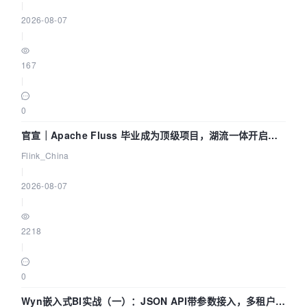
|
2026-08-07
|
167
|
0
官宣｜Apache Fluss 毕业成为顶级项目，湖流一体开启
Agentic Lake 全面实时化时代
Flink_China
|
2026-08-07
|
2218
|
0
Wyn嵌入式BI实战（一）：JSON API带参数接入，多租户数