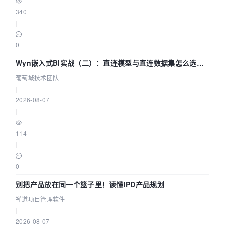
340
|
0
Wyn嵌入式BI实战（二）：直连模型与直连数据集怎么选，
参数为什么不生效？| 葡萄城技术团队
葡萄城技术团队
|
2026-08-07
|
114
|
0
别把产品放在同一个篮子里！读懂IPD产品规划
禅道项目管理软件
|
2026-08-07