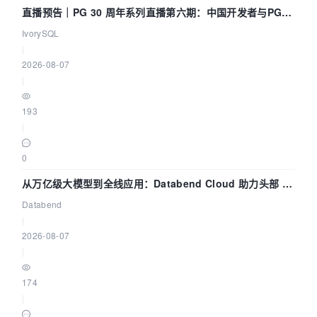
直播预告｜PG 30 周年系列直播第六期：中国开发者与PG内
核——我们改得动吗？我们贡献了什么？
IvorySQL
|
2026-08-07
|
193
|
0
从万亿级大模型到全线应用：Databend Cloud 助力头部 AI
企业构建全链路 Trace 数据管道
Databend
|
2026-08-07
|
174
|