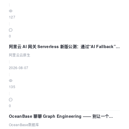
|
127
|
0
阿里云 AI 网关 Serverless 新版公测：通过“AI Fallback”与
拓扑可视化构建 AI 流量治理底座
阿里云云原生
|
2026-08-07
|
135
|
0
OceanBase 聊聊 Graph Engineering —— 别让一个
Agent 既当运动员又
OceanBase数据库