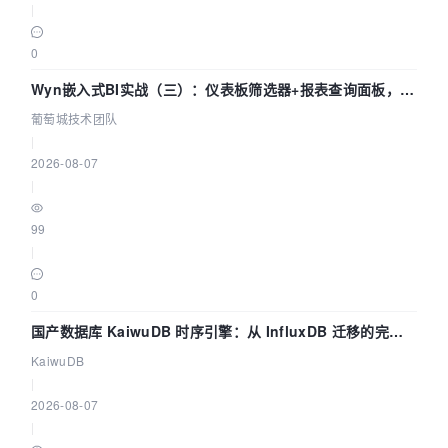
|
0
Wyn嵌入式BI实战（三）：仪表板筛选器+报表查询面板，参
数联动全闭环
葡萄城技术团队
|
2026-08-07
|
99
|
0
国产数据库 KaiwuDB 时序引擎：从 InfluxDB 迁移的完整
技术路径
KaiwuDB
|
2026-08-07
|