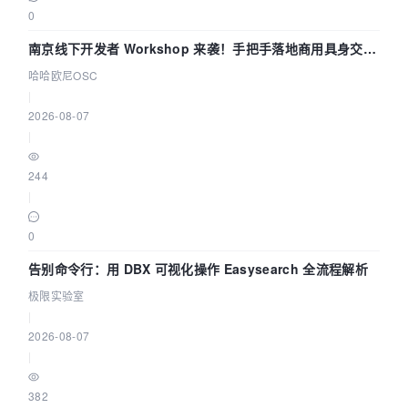
0
南京线下开发者 Workshop 来袭！手把手落地商用具身交互
智能 Agent 应用
哈哈欧尼OSC
|
2026-08-07
|
244
|
0
告别命令行：用 DBX 可视化操作 Easysearch 全流程解析
极限实验室
|
2026-08-07
|
382