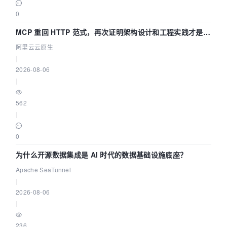
0
MCP 重回 HTTP 范式，再次证明架构设计和工程实践才是稀
缺资源
阿里云云原生
|
2026-08-06
|
562
|
0
为什么开源数据集成是 AI 时代的数据基础设施底座？
Apache SeaTunnel
|
2026-08-06
|
236