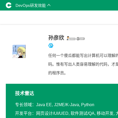
DevOps研发效能
孙彦欣
任何一个傻瓜都能写出计算机可以理解
码。惟有写出人类容易理解的代码，才
的程序员。
技术雷达
专长领域：Java EE, J2ME/K-Java, Python
开发平台：网页设计/UI/UED, 软件测试/QA, 移动开发,