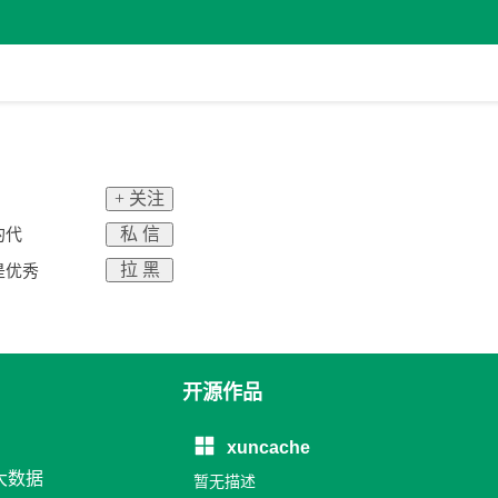
+ 关注
私 信
的代
拉 黑
是优秀
开源作品
xuncache
 大数据
暂无描述