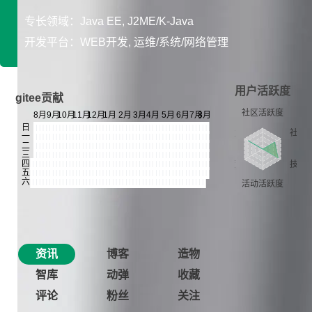
专长领域：Java EE, J2ME/K-Java
开发平台：WEB开发, 运维/系统/网络管理
用户活跃度
gitee贡献
资讯
博客
造物
智库
动弹
收藏
评论
粉丝
关注