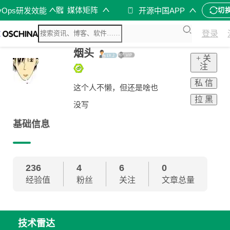
媒体矩阵
vOps研发效能
开源中国APP
切
登录
烟头
+ 关
注
私 信
这个人不懒，但还是啥也
拉 黑
没写
基础信息
236
4
6
0
经验值
粉丝
关注
文章总量
技术雷达