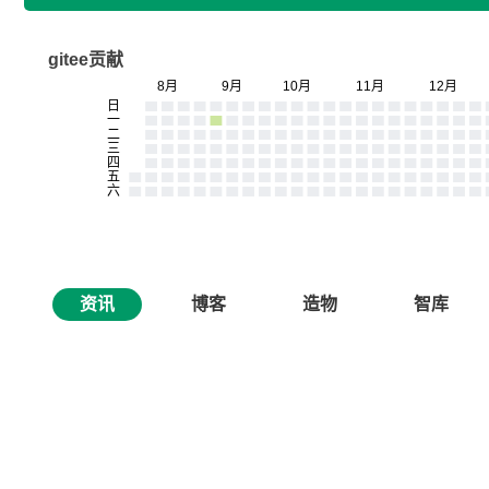
gitee贡献
资讯
博客
造物
智库