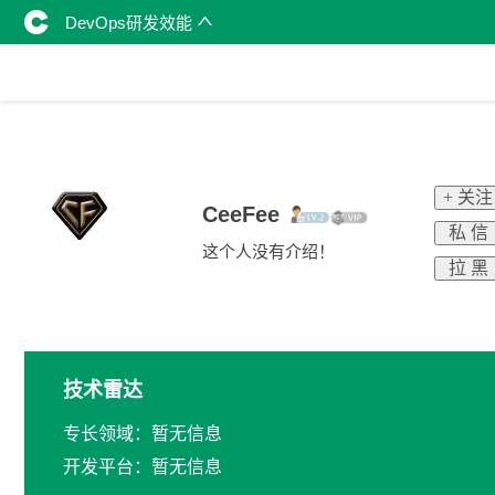
DevOps研发效能
+ 关注
CeeFee
私 信
这个人没有介绍！
拉 黑
技术雷达
专长领域：暂无信息
开发平台：暂无信息