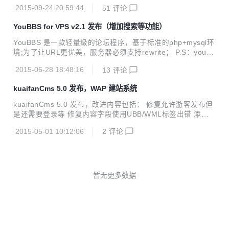
多个表，800k+，运行速度非常快，处理单次请求在 0.01 秒
nux，那么梨子值得一试…… 「2...
2015-09-24 20:59:44
51
评论
级别，在有 APC、XCache 的环境下可以跑到 0.00x 秒，对
第三方类库依赖极少，仅仅前端依赖 jquery.js/zepto.js，作者
YouBBS for VPS v2.1 发布（增加搜索等功能）
认为它就像一辆纯手工打造的法拉利，动力强劲，没有一丝赘
肉，方便部署和维护，是一个非常好的二次开发的基石。 功能
YouBBS 是一款轻量级的论坛程序，基于标准的php+mysql环
方面 探索轻论坛在移动背景下的交互模式 1. 赞。抛弃了传统
境;为了让URL更优美，服务器必须支持rewrite； P.S：youB
论坛的，评分，精华，高亮等内容筛选功能，引入了“赞”的机
BS是开源项目，可自由修改，但要保留Powered by YouBBS
制，帖子的好坏，用户组的升级、主题颜色等...
2015-06-28 18:48:16
13
评论
链接信息！ YouBBS for VPS v2.1的一些改进（对比v1.04)：
1、更新404页面； 2、更新网页字体； 3、登陆页svg动画；
kuaifanCms 5.0 发布，WAP 建站系统
4、简体转繁体功能； 5、改进搜索框样式； 6、更改URL网
址链接； 7、返回顶部TOP按钮； 8、帖子内链接格式化；
kuaifanCms 5.0 发布，改进内容包括： 修复允许游客发布但
9、头部底部动态背景； 10、Font-Awesome UI； 11、页面
是还需要登录等 修复内容字段使用UBB/WML标签出错 添加
脚本小的改动； 12、谷歌二次验证功能； 13、...
触屏版静态刷新验证码等 添加内容/评论内嵌式广告等 友链可
2015-05-01 10:12:06
2
评论
以设置游客申请等 添加表情系统内容移动等 模板插件 (插件)
KindEditor编辑器 (插件)快范短信猫安卓版 (插件)新浪微博登
录插件 (插件)QQ帐号登录插件 (模板)仿百田论坛 (模板)瀑布
流图片列表 下载地址： http://download.kuaifan.net/kuaifan
_v5.0_UTF8.zip (20150501) (简体UTF-8) 前面公布的2015
暂无更多数据
0330版本是我们传错了，这个...