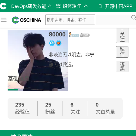
媒体矩阵
DevOps研发效能
开源中国APP
+
80000
关
注
私
信
非淡泊无以明志，非宁
拉
静无以致远。
黑
基础信息
235
25
6
0
经验值
粉丝
关注
文章总量