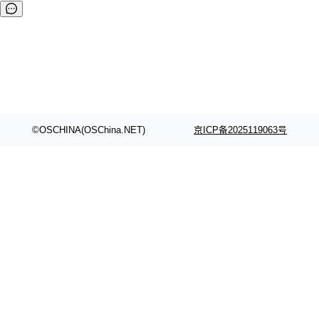
©OSCHINA(OSChina.NET)
京ICP备2025119063号