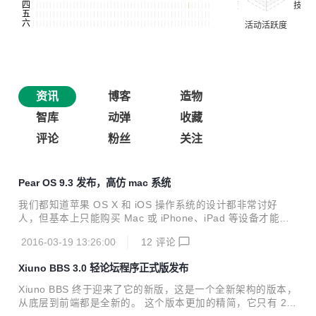
资讯
博客
造物
智库
动弹
收藏
评论
粉丝
关注
Pear OS 9.3 发布，高仿 mac 系统
我们都知道苹果 OS X 和 iOS 操作系统的设计都非常讨好
人，但基本上只能购买 Mac 或 iPhone、iPad 等设备才能体
验它们。不过，今天被我发现了一款可以在PC上安装的精美
2016-03-19 13:26:00
12
评论
仿苹果风格免费系统！ Pear OS (梨子系统) 是一款来自法国
的免费 Linux 操作系统，又名 RedPear。最大的特色的界面
Xiuno BBS 3.0 轻论坛程序正式版发布
设计风格与苹果的 OS X 非常相似，系统设计简洁易用，一些
细节处理得也较好。它和之前推荐过的 Elementary OS 一
Xiuno BBS 终于迎来了它的新版，这是一个全新架构的版本，
样，均是基于 Ubuntu 修改而来的，因此安全性、稳定性、兼
从底层到前端都是全新的。 这个版本更加的精简，它只有 20
容性方面的表现都不错，如果你想体验一下苹果设计风格的 Li