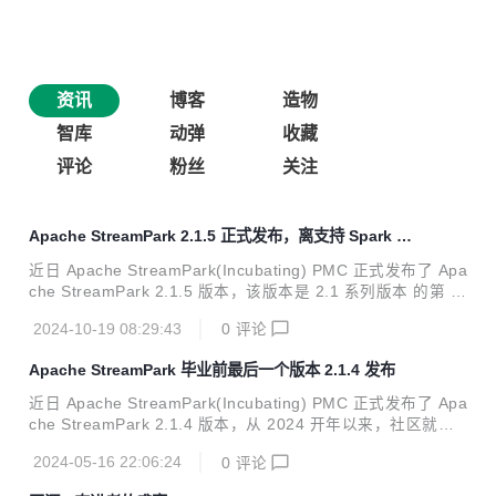
资讯
博客
造物
智库
动弹
收藏
评论
粉丝
关注
Apache StreamPark 2.1.5 正式发布，离支持 Spark 还
远吗
近日 Apache StreamPark(Incubating) PMC 正式发布了 Apa
che StreamPark 2.1.5 版本，该版本是 2.1 系列版本 的第 5
个小版本，也是最后一个版本，社区已决定下个发布版本是 2.
2024-10-19 08:29:43
0
评论
2。在本次发布，进一步优化易用性，支持了 Apache Flink 1.
20，访问 Filnk UI 支持代理，重构了 OpenAPI 的接口访问，
Apache StreamPark 毕业前最后一个版本 2.1.4 发布
修复一些历史 BUG，该版本历经了 5 个月，共有 20 余位开
发者参与开发和测试，感谢开发者的贡献。用 Github: https://
近日 Apache StreamPark(Incubating) PMC 正式发布了 Apa
github.com/apache/streampark 官 网: https...
che StreamPark 2.1.4 版本，从 2024 开年以来，社区就在
积极准备新版本，为的是让大家在新年伊始就可以用上稳定的
2024-05-16 22:06:24
0
评论
版本，助力业务起飞，我们在稳定性的打磨上足够有耐心，这
是个诚意满满的版本。在本次发布中，支持了最新的 Apache