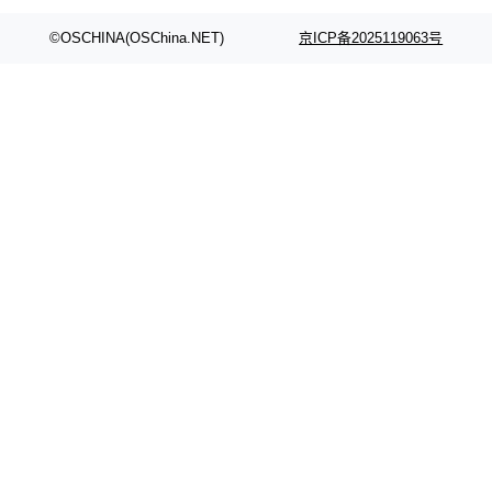
©OSCHINA(OSChina.NET)
京ICP备2025119063号