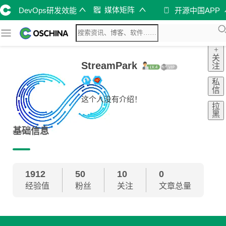
媒体矩阵
DevOps研发效能
开源中国APP
+
关
StreamPark
注
私
信
这个人没有介绍！
拉
黑
基础信息
1912
50
10
0
经验值
粉丝
关注
文章总量