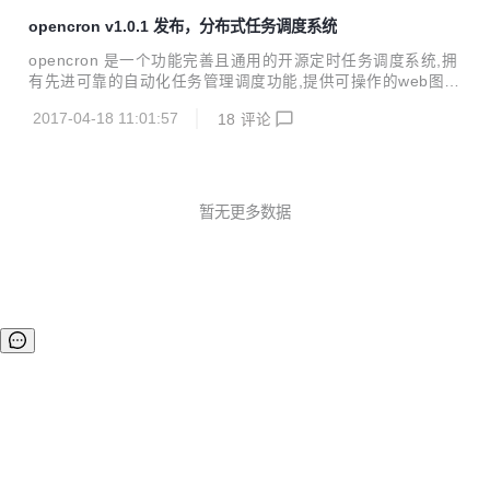
程模型, 启动配置到运维管理都有很多可以抽象共用的地方, 我
opencron v1.0.1 发布，分布式任务调度系统
们将一些好的经验固化下来并结合业内的最佳实践, 通过不断
努力终于诞生了今天的框架 —— StreamX, 项目的初衷是
opencron 是一个功能完善且通用的开源定时任务调度系统,拥
—— 让 Flink 开发更简单, 使用StreamX开发,可以极大降低学
有先进可靠的自动化任务管理调度功能,提供可操作的web图形
习成本和开发门槛, 让开发者只用关心最核心的业务,StreamX
化管理满足多种场景下各种复杂的定时任务调度,同时集成了li
规范...
2017-04-18 11:01:57
18
评论
nux实时监控,webssh 更新内容: 1)已知bug的修复 2)新增age
nt和server代理连接方式 3)新增quartz类型的任务调度 4)新
增web终端,实现web终端文件上传,主题更换 5)更改agnet和s
erver心跳检查机制 6)新增流程任务调度 7)增加xss和csrf注入
攻击的预防 8)server端增加踢人下线单一登录控制
暂无更多数据