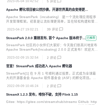
2023-05-04 10:42:52
5
评论
规要求, 更新了相关代码, 并且公开在官网[2] 做出了道歉声明:
在 Github[3] 项目首页也写了道歉信： 道歉信： 鉴于赤兔团
Apache 孵化项目被公然抄袭，开源世界真的会变得更好
队良好的认错态度，积极的响应，StreamPark 团队正式声明
吗？
如下: 接受对方道歉，对方在发生这件事情之后有着十分积极
Apache StreamPark（incubating） 是一个流处理应用程序
的响应，主动联系我们，做出了妥善处理，相信之前出于对开
开发管理框架。初衷是让流处理更简单，旨在轻松构建和管理
源合规和相关知识的欠缺和疏忽，没有对代码进行审查，相信
流处理应用程序，提供使用 Apache Flink 和 Apache Spark
非恶意为之...
2023-04-27 19:02:21
39
评论
等编写流处理应用程序的开发框架。同时，StreamPark 提供
了一个流处理应用管理平台，核心能力包括但不限于流应用开
StreamPark 2.0.0 重磅发布, 首个 Apache 版本终于来
已推荐
发、调试、交互查询、部署、运维、实时数仓等。2021 年 4
了
月 以 StreamX 为名进行开源，于 2022 年 8 月更名为 Strea
StreamPark 社区的小伙伴们大家好：今天我们很高兴地宣布
mPark，随后通过投票于 9 月 正式成为 Apache 开源软件基
Apache StreamPark(Incubating) 2.0.0 正式发布！欢迎大家
金会的孵化项目。 被抄袭侵权 前几天，有开发者跟我们反
下载使用。 这是 StreamPark 加入 Apache 孵化器以来发布
馈...
2023-02-09 15:32:54
2
评论
的第一个版本, 也是一个重大功能更新的版本, 距离上次发版长
达半年之久。在这半年的时间里, 我们开发了很多非常实用的
官宣！StreamPark 成功进入 Apache 孵化器
新功能, 也经历了社区小伙伴的数次催更和发版的合规整改, 终
于和大家见面了, 这是一个诚意满满的, 值得期待的版本。有超
StreamPark[1] 在 9 月 1 号顺利通过投票，正式成为全球最
过100 位 Contributor 贡献了超过 700 个 Pull Request, 带来
大的开源基金会 Apache 软件基金会 (ASF) 的孵化项目。这
了诸多的新特性和改进修复, 感谢每一位贡...
是 StreamPark 项目的新起点，意味着开源社区化协作将会变
2022-09-09 10:46:24
2
评论
得更加规范以及国际化。 什么是 StreamPark StreamPark 原
名 StreamX，是一个简单易用的流处理应用开发框架和操作
StreamX 1.2.3 发布，唯快不破，支持 Flink 1.15
管理平台。于 2019 年由个人组织 streamxhub 创建，并于 2
021年 4月在 GitHub 上开源，2022 年 8 月改名为 StreamPa
Gitee: https://gitee.com/streamxhub/streamx Github: http
rk。 StreamPark 初衷是让流处理更简单，在实时处理领域 A