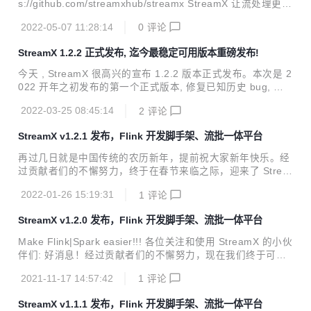
s://github.com/streamxhub/streamx StreamX 让流处理更简
pache Spark 和...
单，Flink & Spark 极速开发框架，流批一体一站式大数据平
2022-05-07 11:28:14
0
评论
台。今天迎来了 1.2.3 Release 版本的正式发布！本次增加了
诸多新特性，修复了一些 bug ，对 StreamX 的易用性、稳定
StreamX 1.2.2 正式发布, 迄今最稳定可用版本重磅发布!
性等方面进行了加强，欢迎大家下载使用！ 1.重要更新 在 1.
2.3 版本中，StreamX 支持了 最新的 Apache Flink 1.15.0
今天 , StreamX 很高兴的宣布 1.2.2 版本正式发布。本次是 2
，在使用上还是一如既往的简洁丝滑。同...
022 开年之初发布的第一个正式版本, 修复已知历史 bug, 支
持 Flink 所有部署模式，提升易用性和稳定性。2022 新年伊
2022-03-25 08:45:14
2
评论
始, 春日正盛, 一片欣欣向荣之景象! 众多企业也在摩拳擦掌,
规划蓝图, 准备大干一场! 此时 StreamX 带来 稳定版本, 助力
StreamX v1.2.1 发布，Flink 开发脚手架、流批一体平台
大家放心的上生产环境, 愿为大家在流处理领域带来一点方便,
为 Apache Flink 的落地和普及助一臂之力! 项目地址: Gitee:
再过几日就是中国传统的农历新年，提前祝大家新年快乐。经
https://gitee.com/streamxhub/streamx Github: https://git
过贡献者们的不懈努力，终于在春节来临之际，迎来了 Strea
h...
mX 1.2.1 的正式发布，欢迎大家下载使用。 Gitee: https://gi
2022-01-26 15:19:31
1
评论
tee.com/streamxhub/streamx Github: https://github.com/st
reamxhub/streamx StreamX 让流处理更简单，Flink & Spar
StreamX v1.2.0 发布，Flink 开发脚手架、流批一体平台
k 极速开发框架，流批一体一站式大数据平台。继上个版本支
持 k8s 之后，本次重点功能是 Flink 任务构建 / 运行分离 和
Make Flink|Spark easier!!! 各位关注和使用 StreamX 的小伙
本地上传Jar任务支持，并且在可用性和稳定性上得到了很大
伴们: 好消息！经过贡献者们的不懈努力，现在我们终于可以
的提升。 新特...
很高兴地宣布: StreamX 1.2.0 正式发布，欢迎大家下载使
2021-11-17 14:57:42
1
评论
用。 StreamX 是Flink & Spark极速开发脚手架，流批一体一
站式大数据平台。 自2021年3月开源以来，贡献者已累计发展
StreamX v1.1.1 发布，Flink 开发脚手架、流批一体平台
到10多位。距离上次发布版本已过去4个多月， 在这4个多月