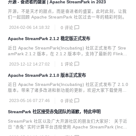
开源 - 奋进者的盛宴 | Apache StreamPark in 2023
Flink 1.19，简化了项目的配置，Flink on Kubernetes 方面
的能力做了充分验证，修复了一些高危安全漏洞。2.1.4 版本
开源，不是天才的甜点，而是奋进者的盛宴。此时此刻，让我
是目前推荐的稳定版本，建议所有用户升级到这个版本。 Gith
们一起回顾 Apache StreamPark 社区过去一年的精彩时刻。
ub: https://github.com/apac...
2024-02-06 14:18:32
0
评论
Apache StreamPark 2.1.2 稳定版正式发布
近日 Apache StreamPark(Incubating) 社区正式发布了 Stre
amPark 2.1.2 版本，在 2.1.2 版本中，支持了最新的 Flink
1.18，Flink Jar 类型的作业支持指定依赖，修复了诸多 Bug
2023-12-12 14:27:02
1
评论
和大量改进，稳定性和可用性进一步提升，建议所有用户升级
到这个版本。 Github: https://github.com/apache/streampar
Apache StreamPark 2.1.0 版本正式发布
k 官 网: https://streampark.apache.org/download 欢迎 使
用、关注、star、fork 新特性解读 更好的支持 JAR 类型作业
近日 Apache StreamPark(Incubating) 社区正式发布了 2.1.0
在 StreamPark 中...
版本，带来了诸多改进和新功能的更新，欢迎大家下载使用。
在 2.1.0 版本中，StreamPark 团队修复了很多依赖包存在的
2023-05-16 07:27:46
0
评论
安全风险问题，通过了专业安全工具的检测，安全性大大提
升。支持了最新的 Flink 1.17，修复了 Hadoop 版本兼容性相
StreamPark 社区接受赤兔团队的道歉，特此申明
关的历史 Bug，该版本是 2.0.0 大版本 的增强修复版，具备
更高的可用性和稳定性，建议所有用户升级到这个版本。 Gith
StreamPark 社区以及广大开源社区的朋友们大家好： 关于近
ub: https://github.com/apache/streampark 官 网: https://str
日 "赤兔" 实时计算平台违规使用 Apache StreamPark (Incub
eampar...
ating) 代码一事[1], 赤兔开发团队已经重新按照 Apache 的合