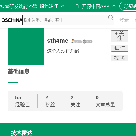
s
媒体矩阵
vOps研发效能
开源中国APP
切
登录
+ 关
注
sth4me
私 信
这个人没有介绍！
拉 黑
基础信息
55
2
2
0
经验值
粉丝
关注
文章总量
技术雷达