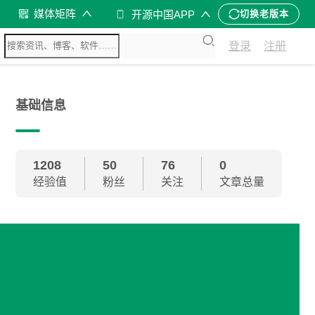
媒体矩阵
开源中国APP
切换老版本
登录
注册
基础信息
1208
50
76
0
经验值
粉丝
关注
文章总量