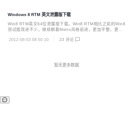
Windows 8 RTM 英文泄露版下载
Win8 RTM英文64位泄露版下载。Win8 RTM相比之前的Win8
测试版改进不少，继续朝着Metro风格前进，更加平整，更加
简约的界面。Win8 RTM在性能和对软件、游戏兼容更给力，
2012-08-03 08:50:10
23
评论
强烈推荐下载安装Win8 RTM。 Win8 RTM英文泄露版下载：
MICROSOFT.WINDOWS.8.ENTERPRISE-N.RTM.X64.VOL
UME.ENGLISH.NON_BOOT_DVD-SAMOVARWZT BUILD:
9200.16384.WIN8_RTM.120725-1247 9200.16384.12072
5-1247_x64fre_enterprisen_en-us_VL_...
暂无更多数据