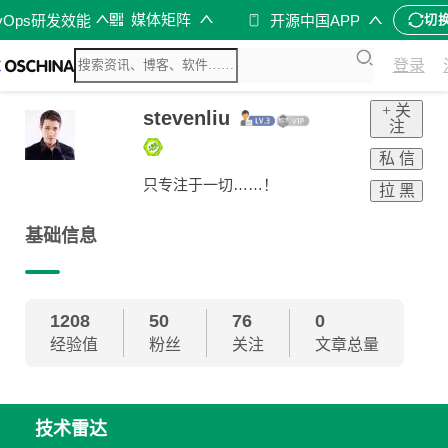
媒体矩阵
vOps研发效能
开源中国APP
切
登录
+ 关
stevenliu
注
私 信
只专注于一切……！
拉 黑
基础信息
1208
50
76
0
经验值
粉丝
关注
文章总量
技术雷达