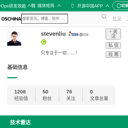
媒体矩阵
vOps研发效能
开源中国APP
切
登录
+ 关
stevenliu
注
私 信
只专注于一切……！
拉 黑
基础信息
1208
50
76
0
经验值
粉丝
关注
文章总量
技术雷达