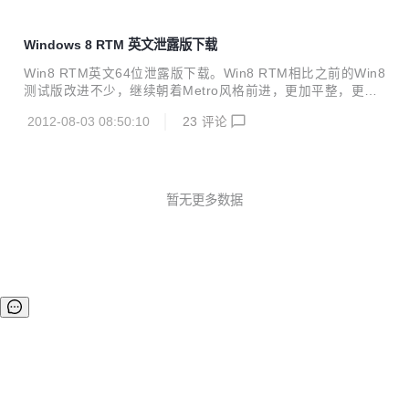
Windows 8 RTM 英文泄露版下载
Win8 RTM英文64位泄露版下载。Win8 RTM相比之前的Win8
测试版改进不少，继续朝着Metro风格前进，更加平整，更加
简约的界面。Win8 RTM在性能和对软件、游戏兼容更给力，
2012-08-03 08:50:10
23
评论
强烈推荐下载安装Win8 RTM。 Win8 RTM英文泄露版下载：
MICROSOFT.WINDOWS.8.ENTERPRISE-N.RTM.X64.VOL
UME.ENGLISH.NON_BOOT_DVD-SAMOVARWZT BUILD:
9200.16384.WIN8_RTM.120725-1247 9200.16384.12072
5-1247_x64fre_enterprisen_en-us_VL_...
暂无更多数据